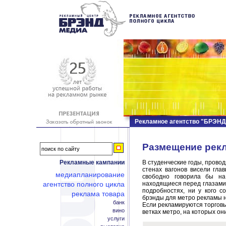
Рекламное агентство "БРЭН
Размещение рек
Рекламные кампании
В студенческие годы, провод
стенах вагонов висели гла
медиапланирование
свободно говорила бы на
агентство полного цикла
находящиеся перед глазами
подробностях, ни у кого с
реклама товара
брэнды для метро рекламы 
банк
Если рекламируются торговы
вино
ветках метро, на которых он
услуги