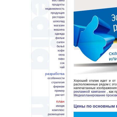
выставка
продукты
недвижимость
продукция
ресторан
шоколад
магазин
машина
одежда
фильм
салон
бельё
кофе
окна
пиво
сок
чай
разработка
особенности
Хороший отклик идет и от 
стратегия
расположенные рядом с это
фирмам
напечатанные изображения 
пример
рекламной кампании
, как 
расчет
Медиапланирование произв
план
Цены по основным 
имидж
комплекс
размещение