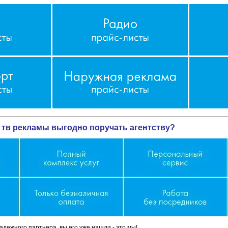
тв рекламы выгодно поручать агентству?
дежного партнера, вы его уже нашли - это мы!