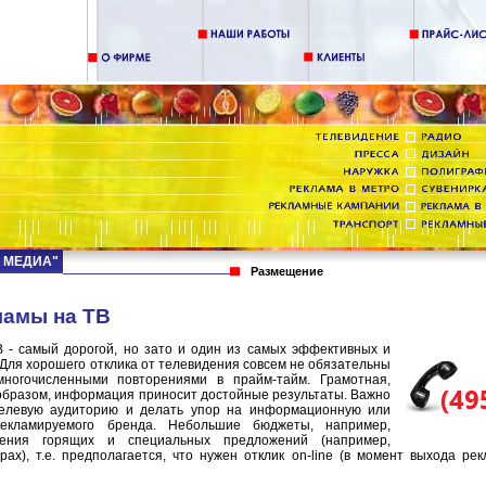
Д МЕДИА"
Размещение
ламы на ТВ
 - самый дорогой, но зато и один из самых эффективных и
Для хорошего отклика от телевидения совсем не обязательны
многочисленными повторениями в прайм-тайм. Грамотная,
бразом, информация приносит достойные результаты. Важно
целевую аудиторию и делать упор на информационную или
екламируемого бренда. Небольшие бюджеты, например,
ения горящих и специальных предложений (например,
рах), т.е. предполагается, что нужен отклик on-line (в момент выхода р