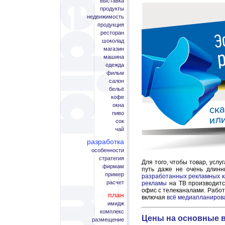
выставка
продукты
недвижимость
продукция
ресторан
шоколад
магазин
машина
одежда
фильм
салон
бельё
кофе
окна
пиво
сок
чай
разработка
особенности
стратегия
Для того, чтобы товар, усл
фирмам
путь даже не очень длинн
пример
разработанных рекламных 
расчет
рекламы
на ТВ производитс
офис с телеканалами. Работ
план
включая
всё медиапланиров
имидж
комплекс
Цены на основные 
размещение