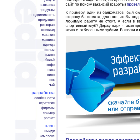
автобусе в виде часов, Вы просовываете
сайт по поиску вакансий (работы)
провел
выставка
продукты
К примеру, один из банкоматов был окл
недвижимость
сторону банкомата, для того, чтобы под
продукция
любимую работу не стоит. А если в в
ресторан
спортивный клуб? Держу пари - такая к
шоколад
качка с отбеленными зубами. Вывески и 
магазин
машина
одежда
фильм
салон
бельё
кофе
окна
пиво
сок
чай
разработка
особенности
стратегия
фирмам
пример
расчет
план
имидж
комплекс