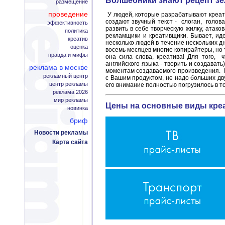
Волшебники знают рецепт зел
размещение
проведение
У людей, которые разрабатывают креат
создают звучный текст - слоган, голов
эффективность
развить в себе творческую жилку, атако
политика
рекламщики и креативщики. Бывает, ид
креатив
несколько людей в течение нескольких дне
оценка
восемь месяцев многие копирайтеры, но т
правда и мифы
она сила слова, креатива! Для того, 
английского языка - творить и создават
реклама в москве
моментам создаваемого произведения. Е
рекламный центр
с Вашим продуктом, не надо больших дв
центр рекламы
его внимание полностью погрузилось в то
реклама 2026
мир рекламы
Цены на основные виды кре
новинка
бриф
Новости рекламы
Карта сайта